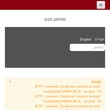
דף הבית
מוזיאון הכט
מידע כללי למבקר
אודות המוזיאון
עברית
English
ד״ר ראובן הכט
דרך הדורות
סרטים
מידע כללי למבקר
צור קשר
אירועים
×
אזהרה
JFTP: :connect: Could not connect to host '
אודיטוריום מוזיאון הכט
mushecht2.HAIFA.AC.IL ' on port ' 21 '
JFTP: :connect: Could not connect to host '
העוגב העתיק וסיפורו
mushecht2.HAIFA.AC.IL ' on port ' 21 '
לוח אירועים
JFTP: :connect: Could not connect to host '