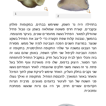
חינוך מיוחד
השתלמויות
1
2
צוותי חינוך וסטודנטים
בתחילה היה נר השמן, ששימש בבתים, במקומות פולחן
חדר מורים מבקר במוזיאון
ובקברים, קערת חרס פשוטה שמולאה בשמן ובו טבול פתיל
מבוגרים, חברות וארגונים
שהודלק למאור. הפתיל נעשה מחומרים שונים, בעיקר מהצומח.
בהמשך, נצבטה קלות שפת הקערה כדי לייצב את הפתיל בשקע
ילדים ומשפחה
שנוצר. במרוצת השנים הפכה הצביטה לפִיָה של ממש. מסורת
שעת סיפור
הנר הצבוט נמשכה עד שלהי התקופה ההלניסטית, בתקופה זו
הפכה הצביטה לקיפול שני חלקי השפה, באופן שהם נגעו זה
מוזות במוזיאון
בזה והכלי הפך לבית קיבול בעל חדק. במקביל התחיל להתפתח
ימי הולדת
הנר הסגור, היצוק בדפוס, שלו פיה מוארכת וגוף חלול בעל
פתח. נר זה נעשה משני חלקים
שהוצמדו. לאחר הצמדתם נעשו
סדנאות בחגים ובקיץ
שני נקבים בחלק העליון, האחד שימש ליציקת שמן לתוך המיכל
והאחר באזור המוארך, להכנסת הפתיל. מתקופה זו ואילך נוצלו
פעילות עצמית לכל
פני השטח של הנר לעיטור בדגמים מגוונים. מרבית הנרות
המשפחה
הקדומים עשויים חרס, אך היו גם נרות שנעשו ממתכת
הוצאה לאור
ומזכוכית.
מכמנים
קטלוגים