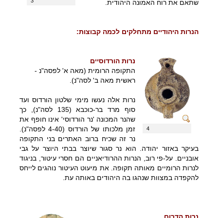
3
שתאם את רוח האמונה היהודית.
הנרות היהודיים מתחלקים לכמה קבוצות:
נרות הורדוסיים
התקופה הרומית (מאה א' לפסה"נ -
ראשית מאה ב' לסה"נ).
נרות אלה נעשו מימי שלטון הורדוס ועד
סוף מרד בר-כוכבא (135 לסה"נ), כך
שהנר המכונה 'נר הורדוסי' אינו חופף את
זמן מלכותו של הורדוס (4-40 לפסה"נ).
4
נר זה שכיח ברוב האתרים בני התקופה
בעיקר באזור יהודה. הוא נר סגור שיוצר בבתי היוצר על גבי
אובניים. על-פי רוב, הנרות ההרודיאניים הם חסרי עיטור, בניגוד
לנרות הרומיים מאותה תקופה. את מיעוט העיטור נוהגים לייחס
להקפדה במצוות שנהגו בה היהודים באותה עת.
נרות הדרום