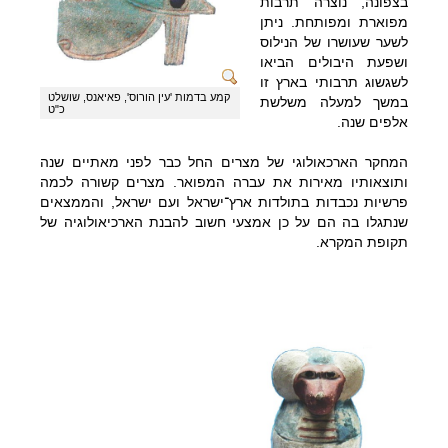
בצפונה, נוצרה תרבות
חינוך מיוחד
מפוארת ומפותחת. ניתן
לשער שעושרו של הנילוס
השתלמויות
ושפעת היבולים הביאו
צוותי חינוך וסטודנטים
לשגשוג תרבותי בארץ זו
קמע בדמות 'עין הורוס', פאיאנס, שושלט
במשך למעלה משלשת
חדר מורים מבקר במוזיאון
כ"ט
אלפים שנה.
מבוגרים, חברות וארגונים
המחקר הארכאולוגי של מצרים החל כבר לפני מאתיים שנה
ילדים ומשפחה
ותוצאותיו מאירות את עברה המפואר. מצרים קשורה לכמה
שעת סיפור
פרשיות נכבדות בתולדות ארץ־ישראל ועם ישראל, והממצאים
שנתגלו בה הם על כן אמצעי חשוב להבנת הארכיאולוגיה של
מוזות במוזיאון
תקופת המקרא.
ימי הולדת
סדנאות בחגים ובקיץ
פעילות עצמית לכל
המשפחה
הוצאה לאור
מכמנים
קטלוגים