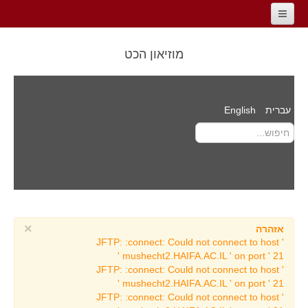
דף הבית
מוזיאון הכט
מידע כללי למבקר
אודות המוזיאון
עברית
English
ד״ר ראובן הכט
דרך הדורות
סרטים
מידע כללי למבקר
צור קשר
אירועים
×
אזהרה
JFTP: :connect: Could not connect to host '
אודיטוריום מוזיאון הכט
mushecht2.HAIFA.AC.IL ' on port ' 21 '
JFTP: :connect: Could not connect to host '
העוגב העתיק וסיפורו
mushecht2.HAIFA.AC.IL ' on port ' 21 '
לוח אירועים
JFTP: :connect: Could not connect to host '