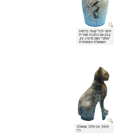
אוסף המוזיאון
אמנות
ארכאולוגיה
חיקוי לכלי קנופי בדמות
בבון עם כתובת מצרית
'אמטי' (שם פרטי), עץ,
השושלת המאוחרת
חתול, עץ חלול, שושלת
כ"ו