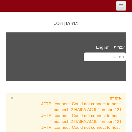
דף הבית
מוזיאון הכט
מידע כללי למבקר
אודות המוזיאון
עברית
English
ד״ר ראובן הכט
דרך הדורות
סרטים
מידע כללי למבקר
צור קשר
אירועים
×
אזהרה
JFTP: :connect: Could not connect to host '
אודיטוריום מוזיאון הכט
mushecht2.HAIFA.AC.IL ' on port ' 21 '
JFTP: :connect: Could not connect to host '
העוגב העתיק וסיפורו
mushecht2.HAIFA.AC.IL ' on port ' 21 '
לוח אירועים
JFTP: :connect: Could not connect to host '